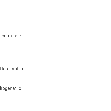
agionatura e
 loro profilo
idrogenati o