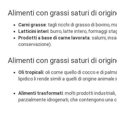
Alimenti con grassi saturi di origi
Carni grasse
: tagli ricchi di grasso di bovino,
Latticini interi
: burro, latte intero, formaggi st
Prodotti a base di carne lavorata
: salumi, insa
conservazione).
Alimenti con grassi saturi di origi
Oli tropicali
: oli come quello di cocco e di palma 
lipidico li rende simili a quelli di origine animale 
Alimenti trasformati
: molti prodotti industriali
parzialmente idrogenati, che contengono una co