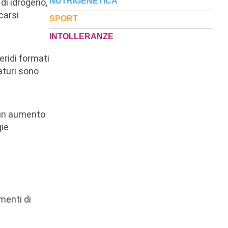
NUTRIGENETICA
di idrogeno,
carsi
SPORT
INTOLLERANZE
eridi formati
aturi sono
 un aumento
gie
menti di