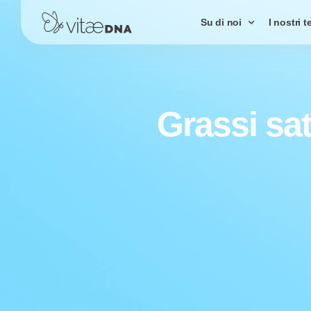
Su di noi
I nostri t
Grassi sat