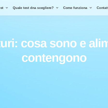
est
Quale test dna scegliere?
Come funziona
Contat
uri: cosa sono e alim
contengono