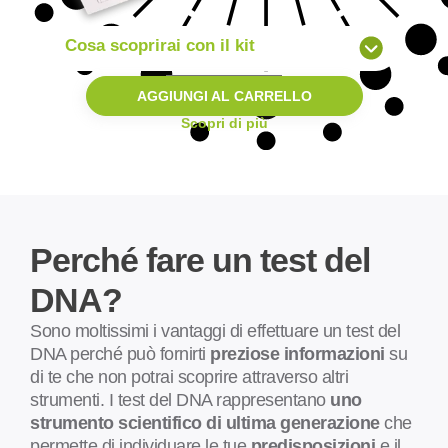
Cosa scoprirai con il kit
319,00
€
AGGIUNGI AL CARRELLO
Tutte le informazioni del Kit Salute
Scopri di più
+
Dieta altamente personalizzata:
Costruita dai nostri esperti dietologi
sulla base dei risultati genetici del
test
Rispetta le precise richieste del tuo
Perché fare un test del
DNA
Con consigli integrativi altamente
DNA?
funzionali
Sono moltissimi i vantaggi di effettuare un test del
DNA perché può fornirti
preziose informazioni
su
di te che non potrai scoprire attraverso altri
strumenti. I test del DNA rappresentano
uno
strumento scientifico di ultima generazione
che
permette di individuare le tue
predisposizioni
e il