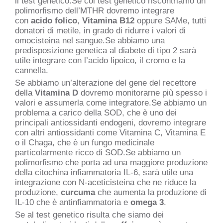
il
test genetico
.Se col test genetico riscontriamo un
polimorfismo dell’MTHR dovremo integrare
con
acido folico
,
Vitamina B12
oppure SAMe, tutti
donatori di metile, in grado di ridurre i valori di
omocisteina nel sangue.Se abbiamo una
predisposizione genetica al diabete di tipo 2 sarà
utile integrare con l’acido lipoico, il cromo e la
cannella.
Se abbiamo un’alterazione del gene del recettore
della
Vitamina D
dovremo monitorarne più spesso i
valori e assumerla come integratore.Se abbiamo un
problema a carico della SOD, che è uno dei
principali antiossidanti endogeni, dovremo integrare
con altri antiossidanti come Vitamina C, Vitamina E
o il Chaga, che è un fungo medicinale
particolarmente ricco di SOD.Se abbiamo un
polimorfismo che porta ad una maggiore produzione
della citochina infiammatoria IL-6, sarà utile una
integrazione con N-aceticisteina che ne riduce la
produzione,
curcuma
che aumenta la produzione di
IL-10 che è antinfiammatoria e
omega 3
.
Se al test genetico risulta che siamo dei