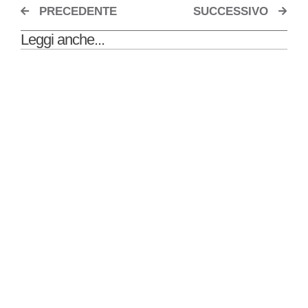
PRECEDENTE
SUCCESSIVO
Leggi anche...
Stress ossidativo, radicali liberi e infiammazione
Come scegliere lo sport giusto per te grazie a un
test del DNA
Melatonina: a cosa serve e come funziona il suo
metabolismo
Insulino resistenza e test genetici
Perchè non dimagrisco? Il test del DNA te lo può
rivelare
Il metodo NIGef e la mappa alimentare
Grassi insaturi: perché fanno bene e quali alimenti
ne sono ricchi